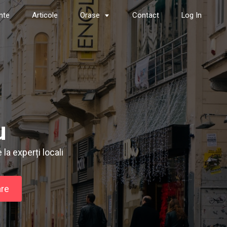
nte
Articole
Orase
Contact
Log In
u
la experți locali
re