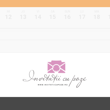
MI
JO
VI
SA
SUN
LU
MA
12
13
14
15
16
17
18