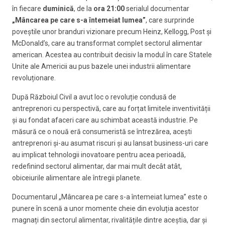
în fiecare
duminică
, de la
ora 21:00
serialul documentar
„Mâncarea pe care s-a întemeiat lumea”
, care surprinde
poveștile unor branduri vizionare precum Heinz, Kellogg, Post și
McDonald’s, care au transformat complet sectorul alimentar
american. Acestea au contribuit decisiv la modul în care Statele
Unite ale Americii au pus bazele unei industrii alimentare
revoluționare.
După Războiul Civil a avut loc o revoluție condusă de
antreprenori cu perspectivă, care au forțat limitele inventivității
și au fondat afaceri care au schimbat această industrie. Pe
măsură ce o nouă eră consumeristă se întrezărea, acești
antreprenori și-au asumat riscuri și au lansat business-uri care
au implicat tehnologii inovatoare pentru acea perioadă,
redefinind sectorul alimentar, dar mai mult decât atât,
obiceiurile alimentare ale întregii planete.
Documentarul „Mâncarea pe care s-a întemeiat lumea” este o
punere în scenă a unor momente cheie din evoluția acestor
magnați din sectorul alimentar, rivalitățile dintre aceștia, dar și