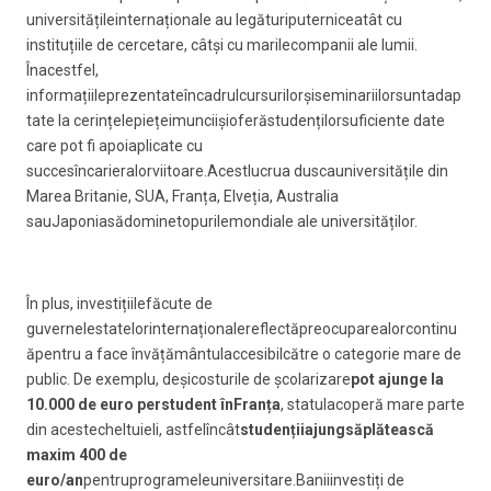
universitățileinternaționale au legăturiputerniceatât cu
instituțiile de cercetare, câtși cu marilecompanii ale lumii.
Înacestfel,
informațiileprezentateîncadrulcursurilorșiseminariilorsuntadap
tate la cerințelepiețeimunciișioferăstudențilorsuficiente date
care pot fi apoiaplicate cu
succesîncarieralorviitoare.Acestlucrua duscauniversitățile din
Marea Britanie, SUA, Franța, Elveția, Australia
sauJaponiasădominetopurilemondiale ale universităților.
În plus, investițiilefăcute de
guvernelestatelorinternaționalereflectăpreocuparealorcontinu
ăpentru a face învățământulaccesibilcătre o categorie mare de
public. De exemplu, deșicosturile de școlarizare
pot ajunge la
10.000 de euro perstudent înFranța
, statulacoperă mare parte
din acestecheltuieli, astfelîncât
studențiiajungsăplătească
maxim 400 de
euro/an
pentruprogrameleuniversitare.Baniiinvestiți de