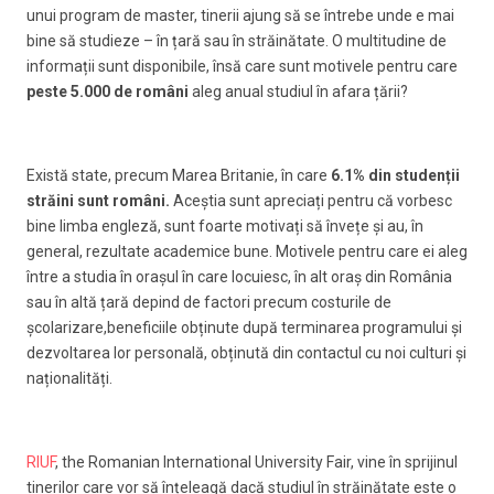
unui program de master, tinerii ajung să se întrebe unde e mai
bine să studieze – în țară sau în străinătate. O multitudine de
informații sunt disponibile, însă care sunt motivele pentru care
peste 5.000 de români
aleg anual studiul în afara țării?
Există state, precum Marea Britanie, în care
6.1% din studenții
străini sunt români.
Aceștia sunt apreciați pentru că vorbesc
bine limba engleză, sunt foarte motivați să învețe și au, în
general, rezultate academice bune. Motivele pentru care ei aleg
între a studia în orașul în care locuiesc, în alt oraș din România
sau în altă țară depind de factori precum costurile de
școlarizare,beneficiile obținute după terminarea programului și
dezvoltarea lor personală, obținută din contactul cu noi culturi și
naționalități.
RIUF
, the Romanian International University Fair, vine în sprijinul
tinerilor care vor să înțeleagă dacă studiul în străinătate este o