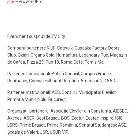
site
– www.RIUF.ro.
Eveniment susținut de TV City.
Companii partenere RIUF: Catwalk, Cupcake Factory, Doors
Club, Okian, Organo Gold, Humanitas, Legandary Pub, Magazin
de Cafea, Pizza 20, Pub 18, Roma Cafe, Tomis Mall.
Parteneri educaționali: British Council, Campus France
Roumanie, Comisa Fulbright Româno-Americană, DAAD.
Parteneri instituționali: AES, Consiliul Municipal al Elevilor,
Primăria Municipiului București.
Organizații partenere: Asociatia Elevilor din Constanta, AIESEC,
Akcees, ASER, Best Brașov, BOS, Ecotur, Eestec, Inspire, ISIC,
LSRS, Prime Brașov, Prime România, Senatul Studențesc ASE,
Școala de Valori, USR, USUP, VIP.