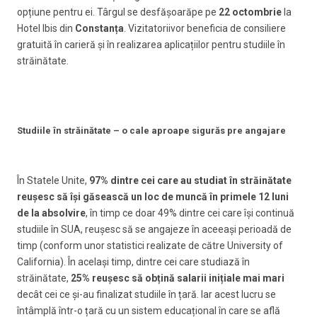
opțiune pentru ei. Târgul se desfășoarăpe
pe
22 octombrie
la
Hotel Ibis din
Constanța
. Vizitatoriivor beneficia de consiliere
gratuită în carieră și în realizarea aplicațiilor pentru studiile în
străinătate.
Studiile în străinătate – o cale aproape sigurăs pre angajare
În Statele Unite,
97% dintre cei care au studiat în străinătate
reușesc să își găsească un loc de muncă în primele 12 luni
de la absolvire
, în timp ce doar 49% dintre cei care își continuă
studiile în SUA, reușesc să se angajeze în aceeași perioadă de
timp (conform unor statistici realizate de către University of
California). În același timp, dintre cei care studiază în
străinătate,
25% reușesc să obțină salarii inițiale mai mari
decât cei ce și-au finalizat studiile în țară. Iar acest lucru se
întâmplă într-o țară cu un sistem educațional în care se află