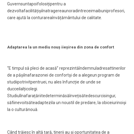
Guvernsuntapoifolosițipentru a
dezvoltafacilitățișiînatragereaunoradintreceimaibuniprofesori,
care ajută la conturareaînvățământului de calitate.
Adaptarea la un mediu nouș iieșirea din zona de confort
“E timpul să pleci de acasă” reprezintăîndemnuladresattinerilor
de a pășiînafarazonei de confortși de a alegeun program de
studiipotrivitpentruei, nu ales înfuncție de unde se
ducceilalțicolegi.
Studiulînafarațăriitedeterminăsăînvețisătedescurcisingur,
săfiinevoitsăteadaptezila un noustil de predare, la obiceiurinoiși
la o culturănouă.
Când trăiesc în altă țară, tinerii au și oportunitatea de a