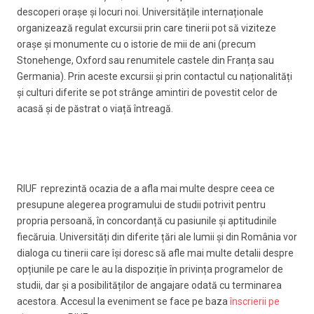
descoperi orașe și locuri noi. Universitățile internaționale
organizează regulat excursii prin care tinerii pot să viziteze
orașe și monumente cu o istorie de mii de ani (precum
Stonehenge, Oxford sau renumitele castele din Franța sau
Germania). Prin aceste excursii și prin contactul cu naționalități
și culturi diferite se pot strânge amintiri de povestit celor de
acasă și de păstrat o viață întreagă.
RIUF reprezintă ocazia de a afla mai multe despre ceea ce
presupune alegerea programului de studii potrivit pentru
propria persoană, în concordanță cu pasiunile și aptitudinile
fiecăruia. Universități din diferite țări ale lumii și din România vor
dialoga cu tinerii care își doresc să afle mai multe detalii despre
opțiunile pe care le au la dispoziție în privința programelor de
studii, dar și a posibilităților de angajare odată cu terminarea
acestora. Accesul la eveniment se face pe baza
înscrierii pe